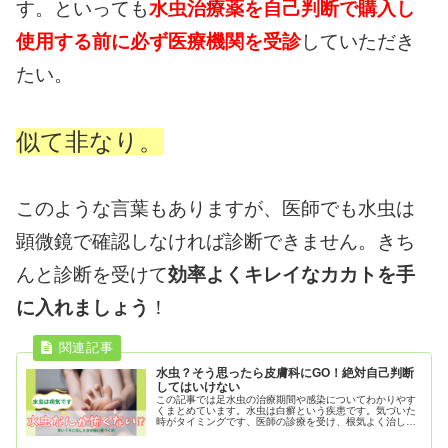
す。といっても
水虫治療薬を自己判断で購入し
使用する前に必ず医療機関を受診
していただき
たい。
似て非なり。
このような言葉もありますが、医師でも水虫は
顕微鏡で確認しなければ診断できません。きち
んと診断を受けて
効率よくキレイなカカトを手
に入れましょう
！
水虫？そう思ったら皮膚科にGO！絶対自己判断
してはいけない
この記事では足水虫の治療期間や感染についてわかりやす
くまとめています。水虫は白癬という疾患です。気づいた
時がタイミングです、医師の診療を受け、根気よく治して
おきましょう。放置しておくと、足トラブルの誘引にもな
りかねません。元気に生き生きと歳を重ねるためにも、ぜ