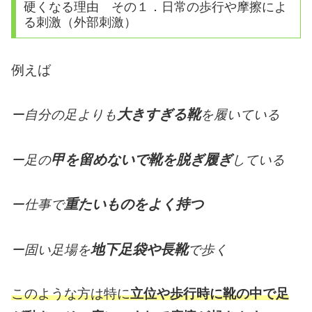
硬くなる理由 その１．日常の歩行や摩擦によ
る刺激（外部刺激）
例えば
大きすぎる靴
ー自分の足よりも
を履いている
甲を留めないで靴を脱ぎ履ぎ
ー足の
している
重たいものをよく持つ
ー仕事で
地下足袋や長靴
ー固い足場を
で歩く
このような方は特に
立位や歩行時に靴の中で足