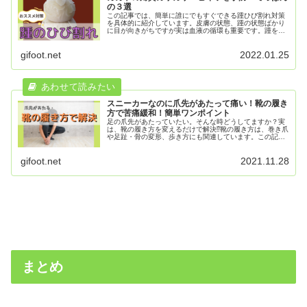
の３選
この記事では、簡単に誰にでもすぐできる踵ひび割れ対策
を具体的に紹介しています。皮膚の状態、踵の状態ばかり
に目が向きがちですが実は血液の循環も重要です。踵をケ
アして柔らかでストレスフリーな足ライフにいにはしてい
ただけたら嬉しいです。
gifoot.net
2022.01.25
スニーカーなのに爪先があたって痛い！靴の履き
方で苦痛緩和！簡単ワンポイント
足の爪先があたっていたい。そんな時どうしてますか？実
は、靴の履き方を変えるだけで解決⁉︎靴の履き方は、巻き爪
や足趾・骨の変形、歩き方にも関連しています。この記事
を読むことで、爪先の痛みが人ごとに。現役ナースのちー
さんと一緒に、靴の履き方を見直してみましょう。
gifoot.net
2021.11.28
まとめ