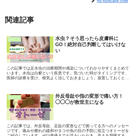
ns-footcare-chie
関連記事
水虫？そう思ったら皮膚科に
足のこと
GO！絶対自己判断してはいけな
い
この記事では足水虫の治療期間や感染についてわかりやすくまとめて
います。水虫は白癬という疾患です。気づいた時がタイミングです、
医師の診療を受け、根気よく治しておきましょう。放置しておくと、
足トラブルの誘引にもなりかねません。元気に生き生きと歳を重ねる
ためにも、ぜひ！
外反母趾や指の変形で痛い方！
足のこと
◯◯◯が救世主になる
この記事では、外反母趾、足趾の変形などで困ってる方へのメッセー
ジです。痛みや擦れの緩和やタコや魚の目の予防に役立つオトーゼを
ご紹介しています。ぜひ最後までお読みいただき、辛さを我慢する生