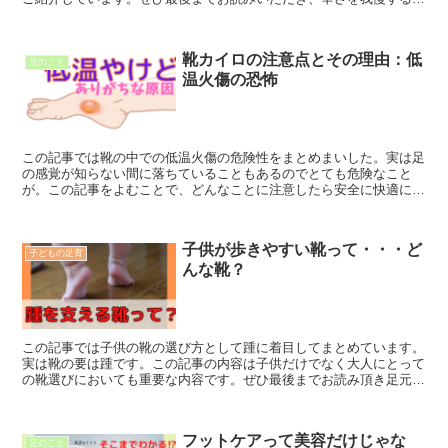
活から卒業していただきたいと願いています。
靴カイロの注意点とその理由：低
足のこと
温火傷の恐怖
この記事では靴の中での低温火傷の危険性をまとめまいした。実は足
の感覚が知らない間に落ちていることもあるのでとても危険なこと
が。この記事をよむことで、どんなことに注意したら安全に快適に使
用できるのかわかります。専門看護師のちーさんと一緒に学習しまし
ょう♪
子供が歩きやすい靴って・・・ど
子どもの足育
んな靴？
この記事では子供の靴の選び方として踵に着目してまとめています。
実は靴の要は踵です。この記事の内容は子供だけでなく大人にとって
の靴選びにおいても重要な内容です。ぜひ最後までお読み頂き足元か
らの健康に活かしていただけたら嬉しいです！
フットケアって美容だけじゃな
足のこと