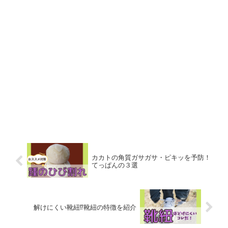
カカトの角質ガサガサ・ピキッを予防！
てっぱんの３選
解けにくい靴紐⁉️靴紐の特徴を紹介