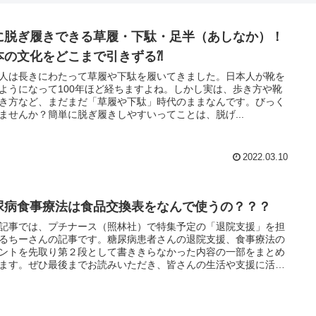
に脱ぎ履きできる草履・下駄・足半（あしなか）！
本の文化をどこまで引きずる⁈
人は長きにわたって草履や下駄を履いてきました。日本人が靴を
ようになって100年ほど経ちますよね。しかし実は、歩き方や靴
き方など、まだまだ「草履や下駄」時代のままなんです。びっく
ませんか？簡単に脱ぎ履きしやすいってことは、脱げ...
2022.03.10
尿病食事療法は食品交換表をなんで使うの？？？
記事では、プチナース（照林社）で特集予定の「退院支援」を担
るちーさんの記事です。糖尿病患者さんの退院支援、食事療法の
ントを先取り第２段として書ききらなかった内容の一部をまとめ
ます。ぜひ最後までお読みいただき、皆さんの生活や支援に活か
いただけたら嬉しいです。