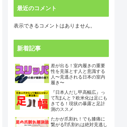
最近のコメント
表示できるコメントはありません。
新着記事
差が出る！室内履きの重要
性を見落とす人と意識する
人〜見逃される日本の室内
履き〜
『日本人だし甲高幅広』っ
て⁈ほんと？欧米化は足にも
きてる！現状の暴露と足計
測のススメ
たかが爪割れ！でも膝痛に
繋がる⁉︎爪割れは絶対見逃し