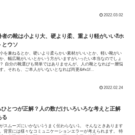
2022.03.02
齢者の靴は小より大、硬より柔、重より軽がいい⁈ホ
トとウソ
小を兼ねるとか、硬いより柔らかい素材がいいとか、軽い靴がい
か、幅広靴がいいとかいう方がいますがいったい本当なのでしょ
？ 自分の靴選びも簡単ではありませんが、人の靴となれば一層悩
す。それも、ご本人がいないとなれば尚更&#x1f...
2022.02.24
=Aひとつが正解？人の数だけいろいろな考えと正解
ある
がスムーズにいかない⤵️うまく伝わらない⤵️。 そんなときあります
。背景には様々なコミュニケーションエラーが考えられます。 特