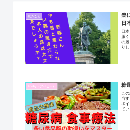
楽
靴のこと
日
日本
履く
の履
りし
糖
Abeby（アベビー）
この
当す
ポイ
てい
して