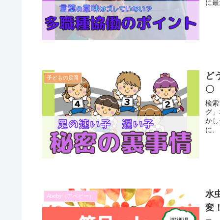
に最
ど
子どもの足育
〇
検索
グ」
かしーし
に、
水
Abeby（アベビー）
変