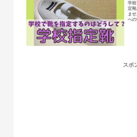
学校
定靴
ませ
への
スポ