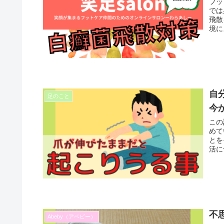
フッ
では
飛散
境に
た工
す。
自
足のこと
今
この
めて
とを
活に
す！
不
Abeby（アベビー）