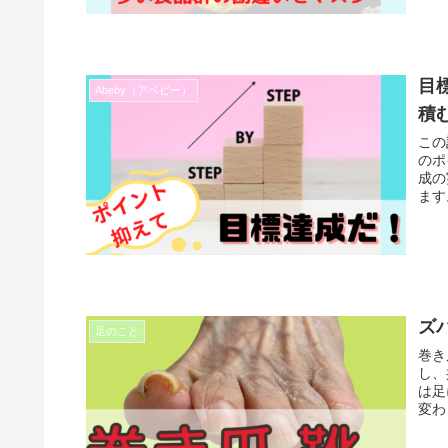
目標
Abeby（アベビー）
積
この
のポ
成の
ます
ズ
足のこと
巻き
し、
は足
変わ